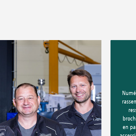
Numér
rassem
res
broch
en pa
accessi