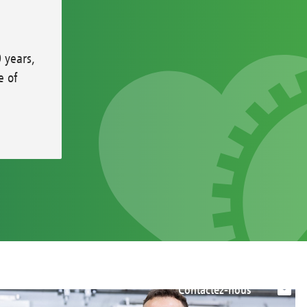
 years,
e of
Contactez-nous