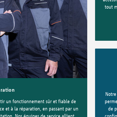
tout 
aration
Notre
ir un fonctionnement sûr et fiable de
permet
e et à la réparation, en passant par un
de p
tation. Nos équipes de service allient
confi